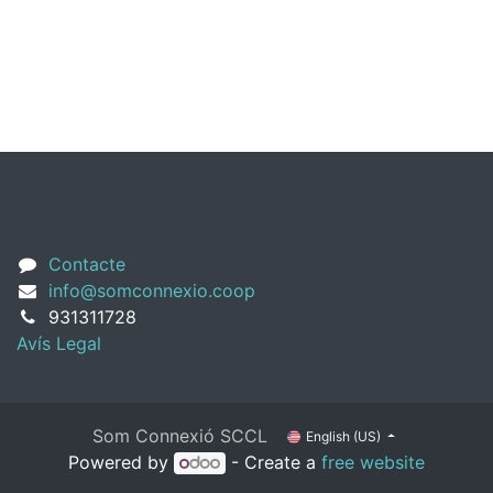
Contacte
info@somconnexio.coop
931311728
Avís Legal
Som Connexió SCCL
English (US)
Powered by
- Create a
free website